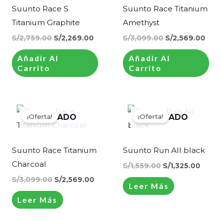
Suunto Race S
Suunto Race Titanium
Titanium Graphite
Amethyst
S/
2,759.00
S/
2,269.00
S/
3,099.00
S/
2,569.00
Añadir Al
Añadir Al
Carrito
Carrito
El
El
El
El
precio
precio
precio
preci
¡Oferta!
¡Oferta!
AGOTADO
AGOTADO
original
actual
original
actua
era:
es:
era:
es:
S/3,099.00.
S/2,569.00.
S/1,559.00.
S/1,3
Suunto Race Titanium
Suunto Run All black
Charcoal
S/
1,559.00
S/
1,325.00
S/
3,099.00
S/
2,569.00
Leer Más
Leer Más