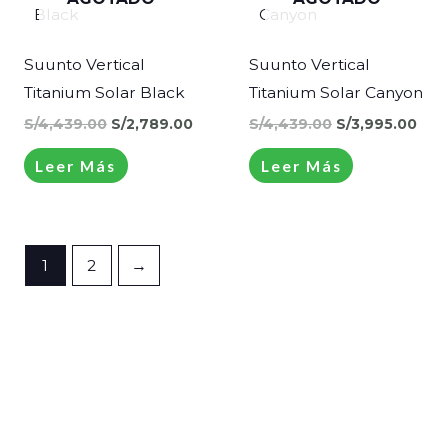
S/4,439.00.
S/2,789.00.
S/4,439.00.
S/3,
Suunto Vertical
Suunto Vertical
Titanium Solar Black
Titanium Solar Canyon
S/
4,439.00
S/
2,789.00
S/
4,439.00
S/
3,995.00
Leer Más
Leer Más
1
2
→