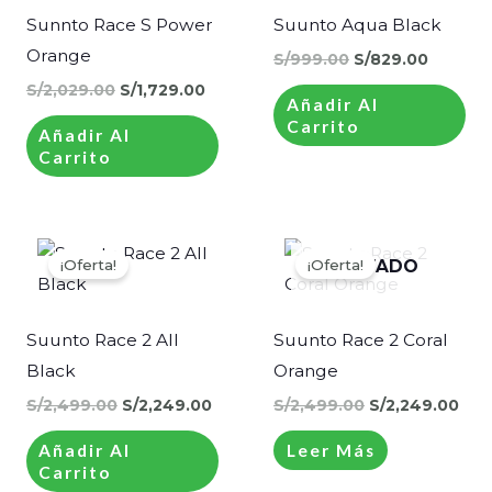
S/2,029.00.
S/1,729.00.
S/999.00.
S/829.0
Sunnto Race S Power
Suunto Aqua Black
Orange
S/
999.00
S/
829.00
S/
2,029.00
S/
1,729.00
Añadir Al
Carrito
Añadir Al
Carrito
El
El
El
El
precio
precio
precio
pre
¡Oferta!
¡Oferta!
AGOTADO
original
actual
original
act
era:
es:
era:
es:
S/2,499.00.
S/2,249.00.
S/2,499.00.
S/2
Suunto Race 2 All
Suunto Race 2 Coral
Black
Orange
S/
2,499.00
S/
2,249.00
S/
2,499.00
S/
2,249.00
Añadir Al
Leer Más
Carrito