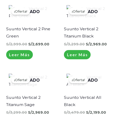
El
El
El
El
precio
precio
precio
prec
¡Oferta!
¡Oferta!
AGOTADO
AGOTADO
original
actual
original
actu
era:
es:
era:
es:
S/2,999.00.
S/2,699.00.
S/3,299.00.
S/2,
Suunto Vertical 2 Pine
Suunto Vertical 2
Green
Titanium Black
S/
2,999.00
S/
2,699.00
S/
3,299.00
S/
2,969.00
Leer Más
Leer Más
El
El
El
El
precio
precio
precio
prec
¡Oferta!
¡Oferta!
AGOTADO
AGOTADO
original
actual
original
actu
era:
es:
era:
es:
S/3,299.00.
S/2,969.00.
S/3,479.00.
S/2,
Suunto Vertical 2
Suunto Vertical All
Titanium Sage
Black
S/
3,299.00
S/
2,969.00
S/
3,479.00
S/
2,199.00