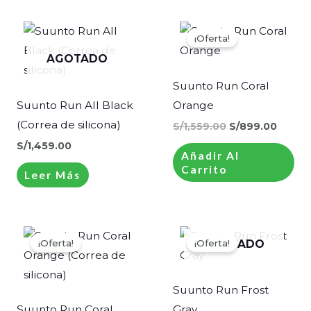
El
El
precio
precio
¡Oferta!
original
actual
era:
es:
AGOTADO
S/1,559.00.
S/899.
Suunto Run Coral
Suunto Run All Black
Orange
(Correa de silicona)
S/
1,559.00
S/
899.00
S/
1,459.00
Añadir Al
Carrito
Leer Más
El
El
El
El
precio
precio
precio
precio
¡Oferta!
¡Oferta!
AGOTADO
original
actual
original
actual
era:
es:
era:
es:
S/1,459.00.
S/1,199.00.
S/1,559.00.
S/899.
Suunto Run Frost
Suunto Run Coral
Gray