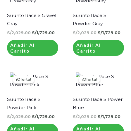
era:
es:
era:
es:
S/2,029.00.
S/1,729.00.
S/2,029.00.
S/1,
Suunto Race S Gravel
Suunto Race S
Gray
Powder Gray
S/
2,029.00
S/
1,729.00
S/
2,029.00
S/
1,729.00
Añadir Al
Añadir Al
Carrito
Carrito
El
El
El
El
precio
precio
precio
prec
¡Oferta!
¡Oferta!
original
actual
original
actu
era:
es:
era:
es:
S/2,029.00.
S/1,729.00.
S/2,029.00.
S/1,
Suunto Race S
Suunto Race S Power
Powder Pink
Blue
S/
2,029.00
S/
1,729.00
S/
2,029.00
S/
1,729.00
Añadir Al
Añadir Al