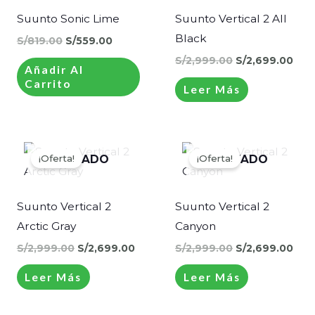
S/819.00.
S/559.00.
S/2,999.00.
S/2,
Suunto Sonic Lime
Suunto Vertical 2 All
Black
S/
819.00
S/
559.00
S/
2,999.00
S/
2,699.00
Añadir Al
Carrito
Leer Más
El
El
El
El
precio
precio
precio
pre
¡Oferta!
¡Oferta!
AGOTADO
AGOTADO
original
actual
original
actu
era:
es:
era:
es:
S/2,999.00.
S/2,699.00.
S/2,999.00.
S/2,
Suunto Vertical 2
Suunto Vertical 2
Arctic Gray
Canyon
S/
2,999.00
S/
2,699.00
S/
2,999.00
S/
2,699.00
Leer Más
Leer Más