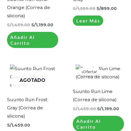
Orange (Correa de
S/
1,559.00
S/
899.00
silicona)
Leer Más
S/
1,459.00
S/
1,199.00
Añadir Al
Carrito
El
El
precio
preci
¡Oferta!
original
actua
era:
es:
AGOTADO
S/1,459.00.
S/1,1
Suunto Run Lime
Suunto Run Frost
(Correa de silicona)
Gray (Correa de
S/
1,459.00
S/
1,199.00
silicona)
Añadir Al
S/
1,459.00
Carrito