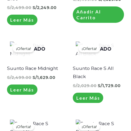
S/
2,499.00
S/
2,249.00
Añadir Al
Carrito
Leer Más
El
El
El
El
precio
precio
precio
prec
¡Oferta!
¡Oferta!
AGOTADO
AGOTADO
original
actual
original
actu
era:
es:
era:
es:
S/2,499.00.
S/1,629.00.
S/2,029.00.
S/1,
Suunto Race Midnight
Suunto Race S All
Black
S/
2,499.00
S/
1,629.00
S/
2,029.00
S/
1,729.00
Leer Más
Leer Más
El
El
El
El
precio
precio
precio
prec
¡Oferta!
¡Oferta!
original
actual
original
actu