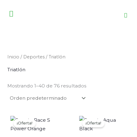
Ir
al
contenido
Inicio
/
Deportes
/ Triatlón
Triatlón
Mostrando 1–40 de 76 resultados
El
El
El
El
precio
precio
precio
precio
¡Oferta!
¡Oferta!
original
actual
original
actual
era:
es:
era:
es: