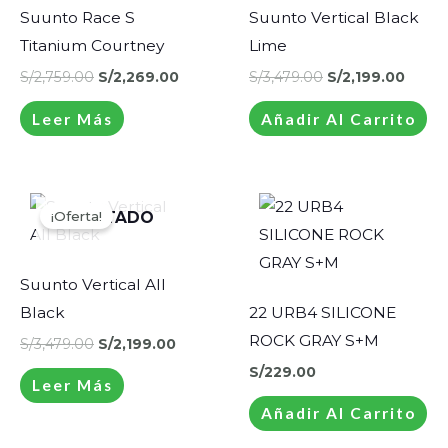
Suunto Race S
Suunto Vertical Black
Titanium Courtney
Lime
S/
2,759.00
S/
2,269.00
S/
3,479.00
S/
2,199.00
Leer Más
Añadir Al Carrito
El
El
precio
precio
¡Oferta!
¡Oferta!
AGOTADO
original
actual
era:
es:
S/3,479.00.
S/2,199.00.
Suunto Vertical All
Black
22 URB4 SILICONE
ROCK GRAY S+M
S/
3,479.00
S/
2,199.00
S/
229.00
Leer Más
Añadir Al Carrito