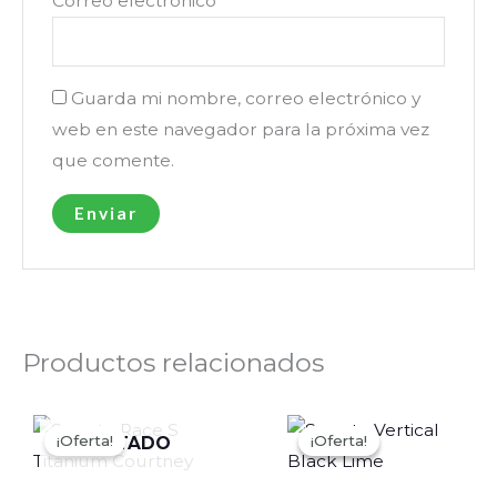
Correo electrónico
*
Guarda mi nombre, correo electrónico y
web en este navegador para la próxima vez
que comente.
Productos relacionados
El
El
El
El
precio
precio
precio
preci
¡Oferta!
¡Oferta!
¡Oferta!
¡Oferta!
AGOTADO
original
actual
original
actua
era:
es:
era:
es:
S/2,759.00.
S/2,269.00.
S/3,479.00.
S/2,1