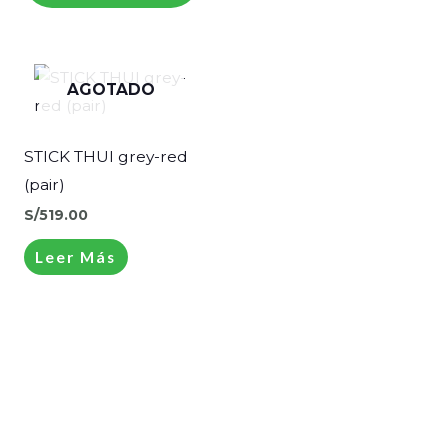
elegir
en
la
AGOTADO
página
de
STICK THUI grey-red
producto
(pair)
S/
519.00
Leer Más