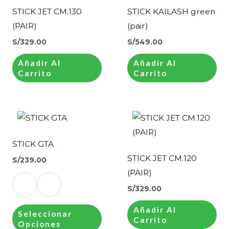
STICK JET CM.130
STICK KAILASH green
(PAIR)
(pair)
S/
329.00
S/
549.00
Añadir Al
Añadir Al
Carrito
Carrito
Este
producto
tiene
STICK GTA
múltiples
STICK JET CM.120
S/
239.00
variantes.
(PAIR)
Las
S/
329.00
opciones
Añadir Al
se
Seleccionar
Carrito
Opciones
pueden