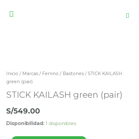
Ir
al
contenido
STICK
KAILASH
green
Inicio
/
Marcas
/
Ferrino
/
Bastones
/ STICK KAILASH
(pair)
green (pair)
cantidad
STICK KAILASH green (pair)
S/
549.00
Disponibilidad:
1 disponibles