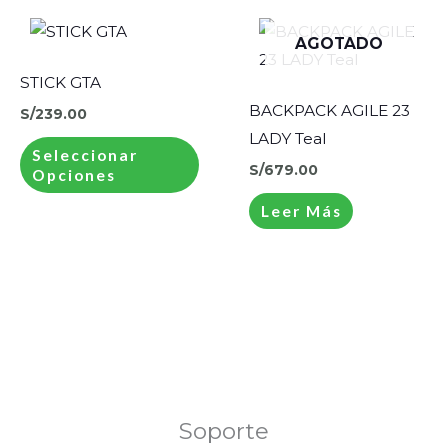
Este
AGOTADO
producto
tiene
STICK GTA
múltiples
BACKPACK AGILE 23
S/
239.00
variantes.
LADY Teal
Seleccionar
Las
S/
679.00
Opciones
opciones
Leer Más
se
pueden
elegir
en
la
página
de
producto
Soporte