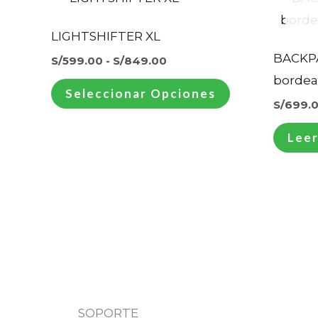
producto
precios:
desde
tiene
LIGHTSHIFTER XL
S/599.00
hasta
múltiples
BACKP
S/
599.00
-
S/
849.00
S/849.00
variantes.
bordea
Seleccionar Opciones
Las
S/
699.
opciones
Leer
se
pueden
elegir
en
la
página
de
producto
SOPORTE