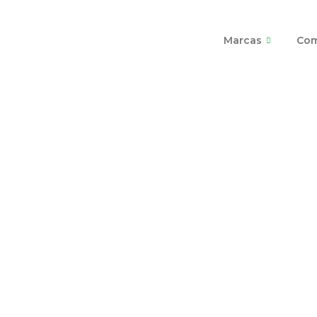
Ir
al
Marcas
Com
contenido