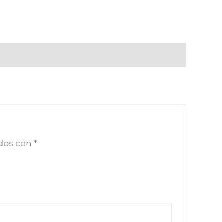
ados con
*