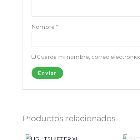
Nombre
*
Guarda mi nombre, correo electrónic
Productos relacionados
Rango
Este
de