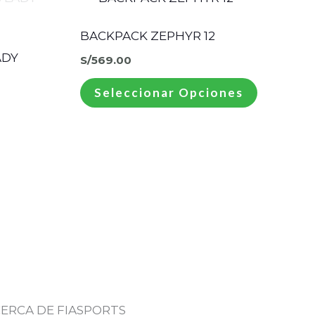
producto
tiene
BACKPACK ZEPHYR 12
múltiple
ADY
S/
569.00
variantes.
Seleccionar Opciones
Las
opciones
se
pueden
elegir
en
la
página
de
producto
ERCA DE FIASPORTS