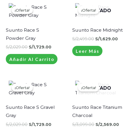
El
El
El
El
precio
precio
precio
preci
¡Oferta!
¡Oferta!
¡Oferta!
¡Oferta!
AGOTADO
original
actual
original
actua
era:
es:
era:
es:
S/2,029.00.
S/1,729.00.
S/2,499.00.
S/1,6
Suunto Race S
Suunto Race Midnight
Powder Gray
S/
2,499.00
S/
1,629.00
S/
2,029.00
S/
1,729.00
Leer Más
Añadir Al Carrito
El
El
El
El
precio
precio
precio
prec
¡Oferta!
¡Oferta!
¡Oferta!
¡Oferta!
AGOTADO
original
actual
original
actu
era:
es:
era:
es:
S/2,029.00.
S/1,729.00.
S/3,099.00.
S/2,5
Suunto Race S Gravel
Suunto Race Titanium
Gray
Charcoal
S/
2,029.00
S/
1,729.00
S/
3,099.00
S/
2,569.00