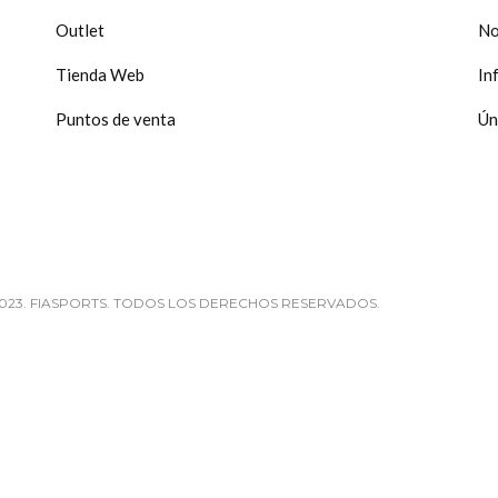
producto
Outlet
No
Tienda Web
In
Puntos de venta
Ún
023. FIASPORTS. TODOS LOS DERECHOS RESERVADOS.