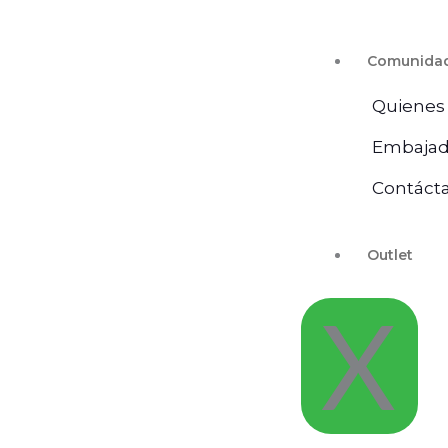
Comunida
Quienes
Embajad
Contáct
Outlet
X