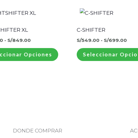
Rango
Ran
Este
de
de
producto
precios:
prec
desde
des
tiene
HIFTER XL
C-SHIFTER
S/599.00
S/54
hasta
hast
múltiples
0
-
S/
849.00
S/
549.00
-
S/
699.00
S/849.00
S/6
variantes.
ccionar Opciones
Seleccionar Opci
Las
opciones
se
pueden
elegir
en
la
página
DONDE COMPRAR
AC
de