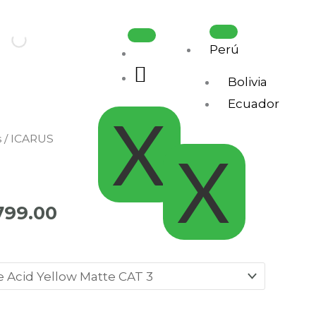
Perú
.
Bolivia
Ecuador
X
s
/ ICARUS
Rango
X
de
precios:
799.00
desde
S/549.00
hasta