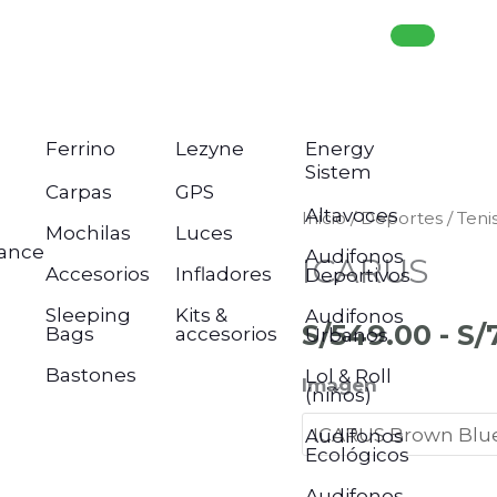
Ferrino
Lezyne
Energy
Sistem
Carpas
GPS
Altavoces
ICARUS
Inicio
/
Deportes
/
Teni
Mochilas
Luces
ance
cantidad
Audifonos
ICARUS
Accesorios
Infladores
Deportivos
Sleeping
Kits &
Audifonos
S/
549.00
-
S/
Bags
accesorios
Urbanos
Bastones
Lol & Roll
Imagen
(niños)
Audifonos
Ecológicos
Audifonos