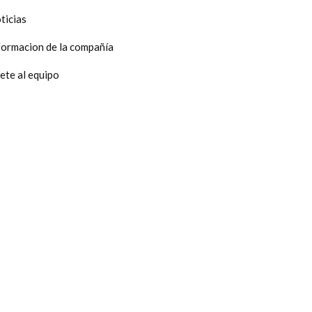
producto
producto
ticias
formacion de la compañía
ete al equipo