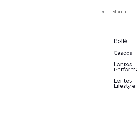
Ir
Marcas
al
contenido
Bollé
Cascos
Lentes
Perform
Lentes
Lifestyle