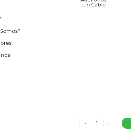
con Cable
d
 Somos?
ores
anos
-
+