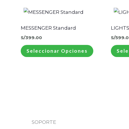
Este
producto
tiene
MESSENGER Standard
LIGHTS
múltiples
S/
399.00
S/
599.0
variantes.
Seleccionar Opciones
Sele
Las
opciones
se
pueden
elegir
en
la
página
SOPORTE
de