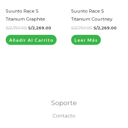
S/2,759.00.
S/2,269.00.
S/2,759.00.
S/2,2
Suunto Race S
Suunto Race S
Titanium Graphite
Titanium Courtney
S/
2,759.00
S/
2,269.00
S/
2,759.00
S/
2,269.00
Añadir Al Carrito
Leer Más
Soporte
Contacto