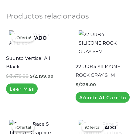
Productos relacionados
El
El
precio
precio
¡Oferta!
¡Oferta!
AGOTADO
original
actual
era:
es:
S/3,479.00.
S/2,199.00.
Suunto Vertical All
Black
22 URB4 SILICONE
ROCK GRAY S+M
S/
3,479.00
S/
2,199.00
S/
229.00
Leer Más
Añadir Al Carrito
El
El
El
El
precio
precio
precio
preci
¡Oferta!
¡Oferta!
¡Oferta!
¡Oferta!
AGOTADO
original
actual
original
actua
era:
es:
era:
es: