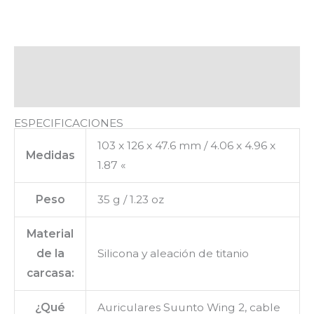
Descripción
Valoraciones (0)
ESPECIFICACIONES
103 x 126 x 47.6 mm / 4.06 x 4.96 x
Medidas
1.87 «
Peso
35 g / 1.23 oz
Material
de la
Silicona y aleación de titanio
carcasa:
¿Qué
Auriculares Suunto Wing 2, cable