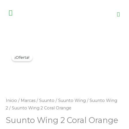
Ir
al
contenido
Suunto
El
El
¡Oferta!
Wing
precio
precio
2
Coral
original
actual
Orange
era:
es:
cantidad
Inicio
/
Marcas
/
Suunto
/
Suunto Wing
/
Suunto Wing
S/999.00.
S/849.00.
2
/ Suunto Wing 2 Coral Orange
Suunto Wing 2 Coral Orange