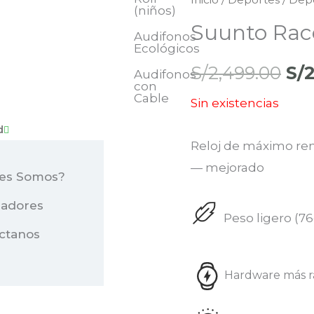
El
(niños)
Suunto Rac
pr
Audifonos
Ecológicos
ori
S/
2,499.00
S/
Audifonos
con
Cable
era
Sin existencias
d
S/2
Reloj de máximo ren
— mejorado
es Somos?
adores
Peso ligero (76
ctanos
Hardware más r