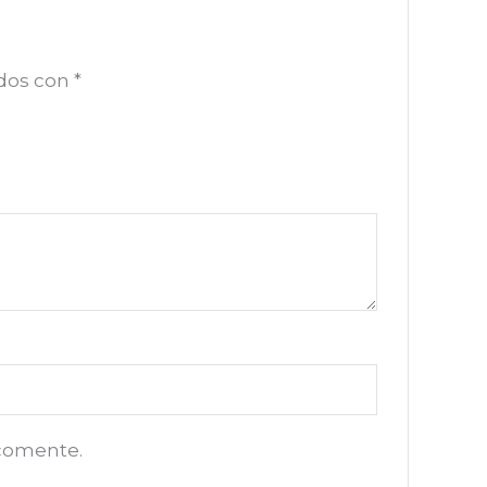
ados con
*
 comente.