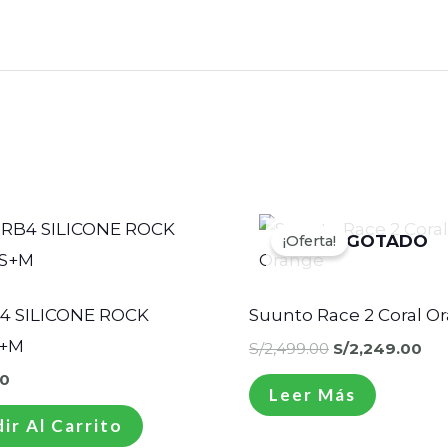
El
El
precio
pre
AGOTADO
¡Oferta!
¡Oferta!
original
act
era:
es:
S/2,499.00.
S/2
4 SILICONE ROCK
Suunto Race 2 Coral O
S+M
S/
2,499.00
S/
2,249.00
0
Leer Más
ir Al Carrito