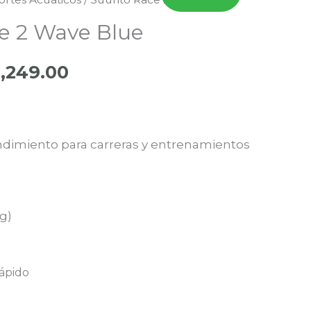
El
e 2 Wave Blue
ecio
precio
ginal
actual
2,249.00
:
es:
,499.00.
S/2,249.00.
dimiento para carreras y entrenamientos
g)
ápido