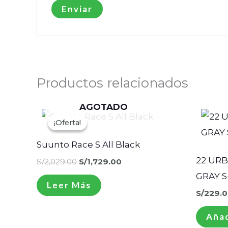
Productos relacionados
AGOTADO
El
El
precio
precio
¡Oferta!
¡Oferta!
original
actual
era:
es:
Suunto Race S All Black
S/2,029.00.
S/1,729.00.
22 URB
S/
2,029.00
S/
1,729.00
GRAY 
Leer Más
S/
229.0
Añad