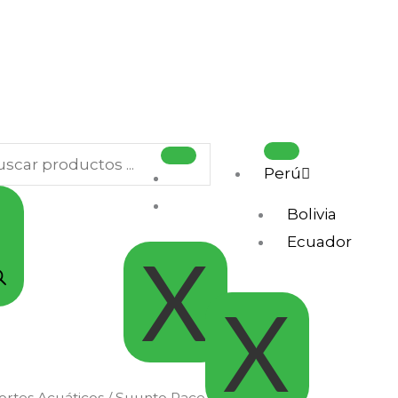
squeda
ductos
Perú
.
Bolivia
Ecuador
X
X
rtes Acuáticos
/ Suunto Race 2 Wave Blue