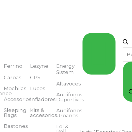
Bú
de
pro
Ferrino
Lezyne
Energy
Sistem
Carpas
GPS
Altavoces
Mochilas
Luces
ance
Audifonos
Accesorios
Infladores
Deportivos
Sleeping
Kits &
Audifonos
Bags
accesorios
Urbanos
Bastones
Lol &
Roll
Inicio
/
Deportes
/
Depo