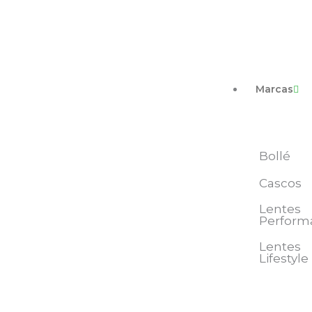
Ir
al
contenido
Marcas
Bollé
Cascos
Lentes
Perform
Lentes
Lifestyle