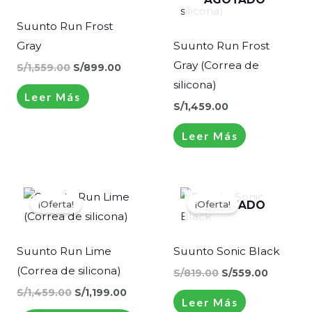
S/1,559.00.
S/899.00.
Suunto Run Frost
Gray
Suunto Run Frost
Gray (Correa de
S/
1,559.00
S/
899.00
silicona)
Leer Más
S/
1,459.00
Leer Más
El
El
El
El
precio
precio
precio
precio
¡Oferta!
¡Oferta!
AGOTADO
original
actual
original
actual
era:
es:
era:
es:
S/1,459.00.
S/1,199.00.
S/819.00.
S/559.00
Suunto Run Lime
Suunto Sonic Black
(Correa de silicona)
S/
819.00
S/
559.00
S/
1,459.00
S/
1,199.00
Leer Más