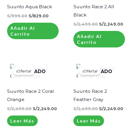
S/999.00.
S/829.00.
S/2,499.00.
S/2
Suunto Aqua Black
Suunto Race 2 All
Black
S/
999.00
S/
829.00
S/
2,499.00
S/
2,249.00
Añadir Al
Carrito
Añadir Al
Carrito
El
El
El
El
precio
precio
precio
pre
¡Oferta!
¡Oferta!
AGOTADO
AGOTADO
original
actual
original
act
era:
es:
era:
es:
S/2,499.00.
S/2,249.00.
S/2,499.00.
S/2
Suunto Race 2 Coral
Suunto Race 2
Orange
Feather Gray
S/
2,499.00
S/
2,249.00
S/
2,499.00
S/
2,249.00
Leer Más
Leer Más