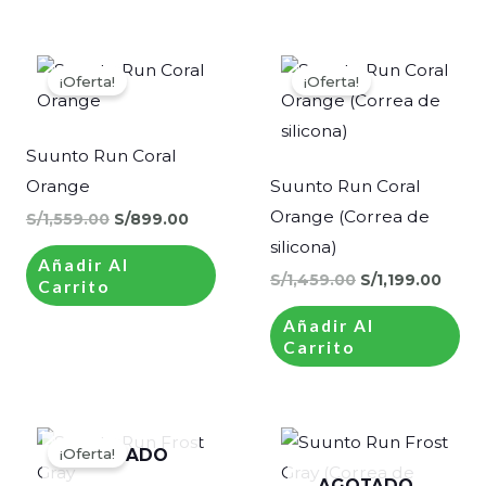
El
El
El
El
precio
precio
precio
preci
¡Oferta!
¡Oferta!
original
actual
original
actua
era:
es:
era:
es:
S/1,559.00.
S/899.00.
S/1,459.00.
S/1,1
Suunto Run Coral
Orange
Suunto Run Coral
Orange (Correa de
S/
1,559.00
S/
899.00
silicona)
Añadir Al
S/
1,459.00
S/
1,199.00
Carrito
Añadir Al
Carrito
El
El
precio
precio
¡Oferta!
AGOTADO
original
actual
era:
es:
AGOTADO