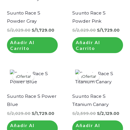
era:
es:
era:
es:
S/2,029.00.
S/1,729.00.
S/2,029.00.
S/1,
Suunto Race S
Suunto Race S
Powder Gray
Powder Pink
S/
2,029.00
S/
1,729.00
S/
2,029.00
S/
1,729.00
Añadir Al
Añadir Al
Carrito
Carrito
El
El
El
El
precio
precio
precio
prec
¡Oferta!
¡Oferta!
original
actual
original
actu
era:
es:
era:
es:
S/2,029.00.
S/1,729.00.
S/2,599.00.
S/2,1
Suunto Race S Power
Suunto Race S
Blue
Titanium Canary
S/
2,029.00
S/
1,729.00
S/
2,599.00
S/
2,129.00
Añadir Al
Añadir Al