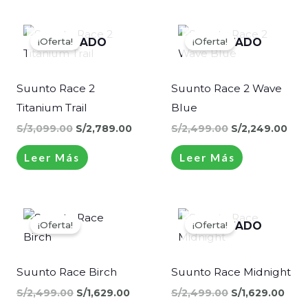
El
El
El
El
precio
precio
precio
pre
¡Oferta!
¡Oferta!
AGOTADO
AGOTADO
original
actual
original
act
era:
es:
era:
es:
S/3,099.00.
S/2,789.00.
S/2,499.00.
S/2
Suunto Race 2
Suunto Race 2 Wave
Titanium Trail
Blue
S/
3,099.00
S/
2,789.00
S/
2,499.00
S/
2,249.00
Leer Más
Leer Más
El
El
El
El
precio
precio
precio
prec
¡Oferta!
¡Oferta!
AGOTADO
original
actual
original
actu
era:
es:
era:
es:
S/2,499.00.
S/1,629.00.
S/2,499.00.
S/1,
Suunto Race Birch
Suunto Race Midnight
S/
2,499.00
S/
1,629.00
S/
2,499.00
S/
1,629.00