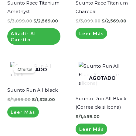
Suunto Race Titanium
Suunto Race Titanium
Amethyst
Charcoal
S/
3,099.00
S/
2,569.00
S/
3,099.00
S/
2,569.00
Añadir Al
Leer Más
Carrito
El
El
precio
precio
¡Oferta!
AGOTADO
original
actual
era:
es:
AGOTADO
S/1,559.00.
S/1,325.00.
Suunto Run All black
Suunto Run All Black
S/
1,559.00
S/
1,325.00
(Correa de silicona)
Leer Más
S/
1,459.00
Leer Más