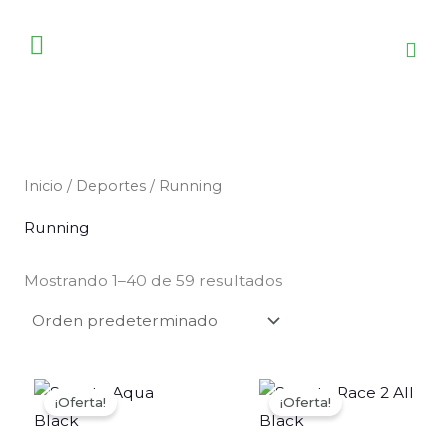
Ir
al
contenido
Inicio
/
Deportes
/ Running
Running
Mostrando 1–40 de 59 resultados
El
El
El
El
precio
precio
precio
pre
¡Oferta!
¡Oferta!
original
actual
original
act
era:
es:
era:
es: