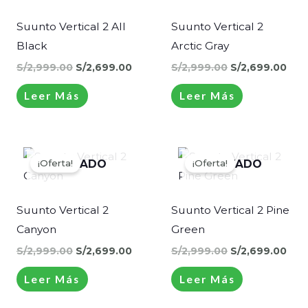
S/2,999.00.
S/2,699.00.
S/2,999.00.
S/2,
Suunto Vertical 2 All
Suunto Vertical 2
Black
Arctic Gray
S/
2,999.00
S/
2,699.00
S/
2,999.00
S/
2,699.00
Leer Más
Leer Más
El
El
El
El
precio
precio
precio
pre
¡Oferta!
¡Oferta!
AGOTADO
AGOTADO
original
actual
original
actu
era:
es:
era:
es:
S/2,999.00.
S/2,699.00.
S/2,999.00.
S/2,
Suunto Vertical 2
Suunto Vertical 2 Pine
Canyon
Green
S/
2,999.00
S/
2,699.00
S/
2,999.00
S/
2,699.00
Leer Más
Leer Más