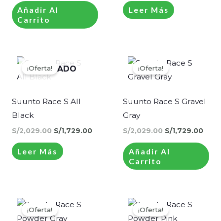
Añadir Al
Leer Más
Carrito
El
El
El
El
precio
precio
precio
prec
¡Oferta!
¡Oferta!
AGOTADO
original
actual
original
actu
era:
es:
era:
es:
S/2,029.00.
S/1,729.00.
S/2,029.00.
S/1,
Suunto Race S All
Suunto Race S Gravel
Black
Gray
S/
2,029.00
S/
1,729.00
S/
2,029.00
S/
1,729.00
Leer Más
Añadir Al
Carrito
El
El
El
El
precio
precio
precio
prec
¡Oferta!
¡Oferta!
original
actual
original
actu