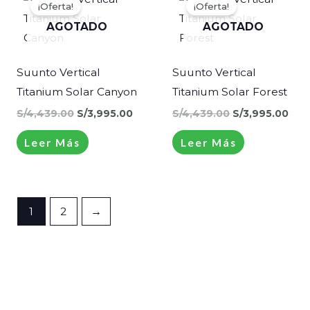
precio
precio
precio
pre
¡Oferta!
¡Oferta!
original
actual
original
actu
era:
es:
era:
es:
AGOTADO
AGOTADO
S/4,439.00.
S/3,995.00.
S/4,439.00.
S/3,
Suunto Vertical
Suunto Vertical
Titanium Solar Canyon
Titanium Solar Forest
S/
4,439.00
S/
3,995.00
S/
4,439.00
S/
3,995.00
Leer Más
Leer Más
1
2
→