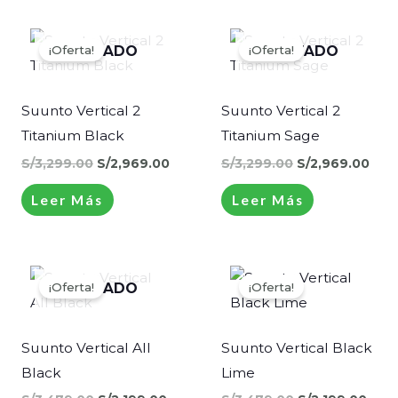
El
El
El
El
precio
precio
precio
prec
¡Oferta!
¡Oferta!
AGOTADO
AGOTADO
original
actual
original
actu
era:
es:
era:
es:
S/3,299.00.
S/2,969.00.
S/3,299.00.
S/2,
Suunto Vertical 2
Suunto Vertical 2
Titanium Black
Titanium Sage
S/
3,299.00
S/
2,969.00
S/
3,299.00
S/
2,969.00
Leer Más
Leer Más
El
El
El
El
precio
precio
precio
prec
¡Oferta!
¡Oferta!
AGOTADO
original
actual
original
actu
era:
es:
era:
es:
S/3,479.00.
S/2,199.00.
S/3,479.00.
S/2,
Suunto Vertical All
Suunto Vertical Black
Black
Lime