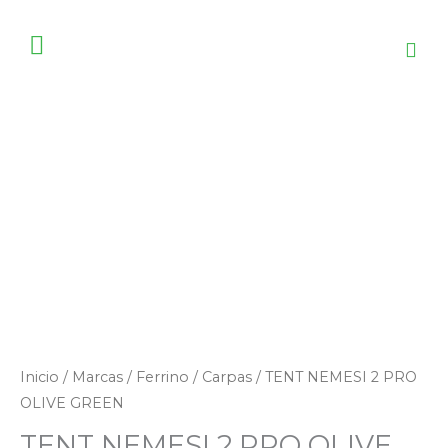
Ir
al
contenido
Inicio
/
Marcas
/
Ferrino
/
Carpas
/ TENT NEMESI 2 PRO
OLIVE GREEN
TENT NEMESI 2 PRO OLIVE