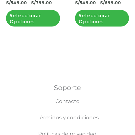
múltiples
mú
hasta
hasta
S/
549.00
-
S/
799.00
S/
549.00
-
S/
699.00
de
S/799.00
S/699
variantes.
va
pr
Seleccionar
Seleccionar
Las
La
Opciones
Opciones
opciones
op
se
se
pueden
pu
elegir
el
en
en
la
la
página
pá
de
de
Soporte
producto
pr
Contacto
Términos y condiciones
Políticas de privacidad