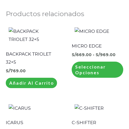
Productos relacionados
Rang
Es
de
pr
precio
desde
ti
MICRO EDGE
S/669
mú
hasta
BACKPACK TRIOLET
S/
669.00
-
S/
969.00
S/969
va
32+5
Seleccionar
La
S/
769.00
Opciones
op
Añadir Al Carrito
se
pu
el
Rango
Rang
Este
Es
en
de
de
producto
pr
precios:
precio
la
desde
desde
tiene
ti
ICARUS
C-SHIFTER
S/549.00
S/549
pá