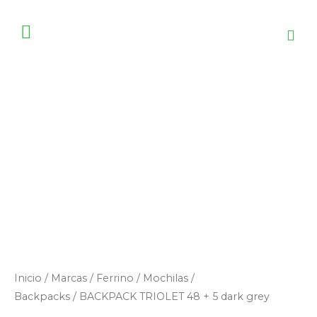
Ir
al
contenido
Inicio
/
Marcas
/
Ferrino
/
Mochilas /
Backpacks
/ BACKPACK TRIOLET 48 + 5 dark grey