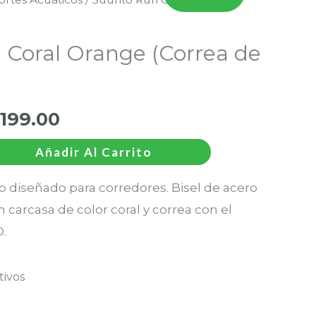
El
cio
precio
 Coral Orange (Correa de
ginal
actual
:
es:
,199.00
,459.00.
S/1,199.00.
Añadir Al Carrito
ro diseñado para corredores. Bisel de acero
 carcasa de color coral y correa con el
.
ivos