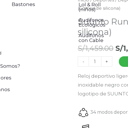
El
Bastones
Lol & Roll
(Correa de silicona)
Run
(niños)
pre
Coral
Suunto Run
Audifonos
Ecológicos
Orange
ori
silicona)
(Correa
Audifonos
con Cable
era
de
S/
1,459.00
S/
1
silicona)
d
S/1
-
+
cantidad
 Somos?
Reloj deportivo lige
ores
inoxidable negro con
anos
logotipo de SUUNTO
34 modos deport