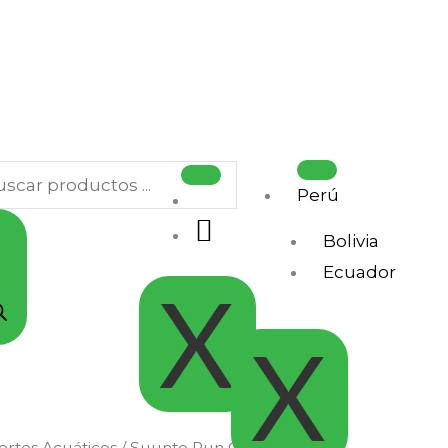
squeda
ductos
Perú
.
Bolivia
Ecuador
X
X
rtes Acuáticos
/ Suunto Run Coral Orange