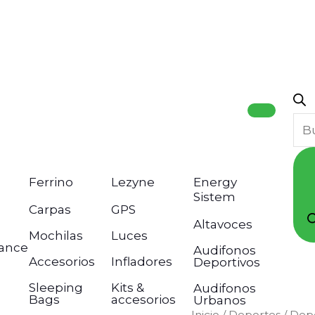
Bú
de
pro
Ferrino
Lezyne
Energy
Sistem
Carpas
GPS
Altavoces
Mochilas
Luces
ance
Audifonos
Accesorios
Infladores
Deportivos
Sleeping
Kits &
Audifonos
Bags
accesorios
Urbanos
Suunto
Inicio
/
Deportes
/
Depo