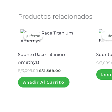
Productos relacionados
El
El
precio
precio
¡Oferta!
¡Oferta!
¡Ofe
¡Ofe
original
actual
era:
es:
S/3,099.00.
S/2,569.00.
Suunto Race Titanium
Suunto
Amethyst
S/
3,099
S/
3,099.00
S/
2,569.00
Leer
Añadir Al Carrito