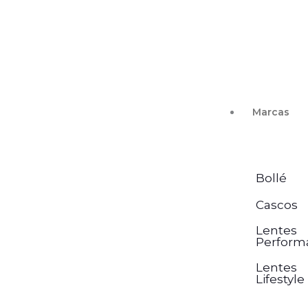
Ir
al
contenido
Marcas
Bollé
Cascos
Lentes
Perform
Lentes
Lifestyle