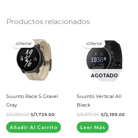
Productos relacionados
El
El
El
El
precio
precio
precio
preci
¡Oferta!
¡Oferta!
¡Oferta!
¡Oferta!
original
actual
original
actua
era:
es:
era:
es:
S/2,029.00.
S/1,729.00.
S/3,479.00.
S/2,1
AGOTADO
Suunto Race S Gravel
Suunto Vertical All
Gray
Black
S/
2,029.00
S/
1,729.00
S/
3,479.00
S/
2,199.00
Añadir Al Carrito
Leer Más