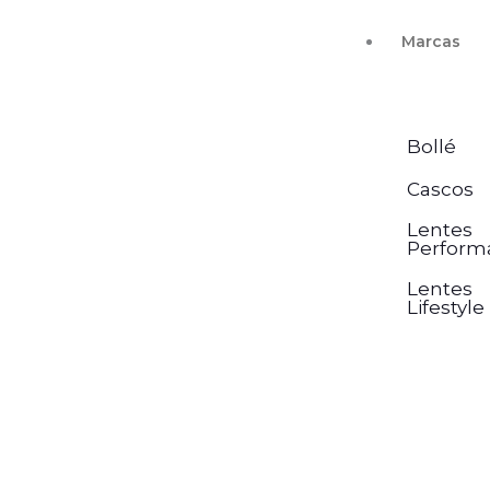
Ir
Marcas
al
contenido
Bollé
Cascos
Lentes
Perform
Lentes
Lifestyle