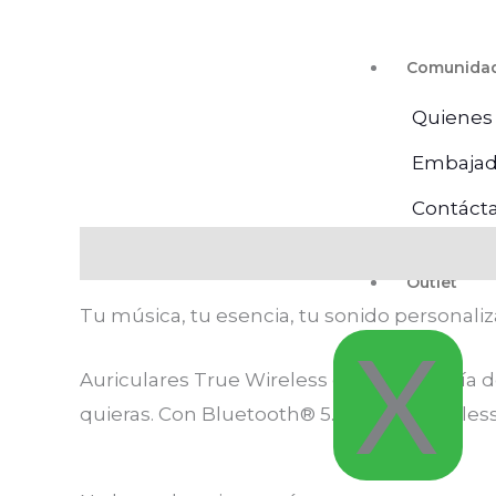
Comunida
Quienes
Embajad
Contáct
Descripción
Valoraciones (0)
Outlet
Tu música, tu esencia, tu sonido personaliz
X
Auriculares True Wireless con tecnología d
quieras. Con Bluetooth® 5.4 y True Wireless