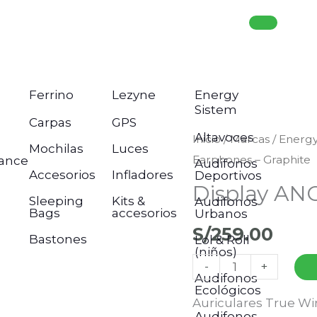
Ferrino
Lezyne
Energy
Sistem
Carpas
GPS
Altavoces
Display
Inicio
/
Marcas
/
Energy
Mochilas
Luces
Earphones – Graphite
ance
ANC
Audifonos
Accesorios
Infladores
Deportivos
Earphones
Display ANC
Sleeping
Kits &
Audifonos
–
Bags
accesorios
Urbanos
Graphite
S/
259.00
Bastones
Lol & Roll
cantidad
(niños)
-
+
Audifonos
Ecológicos
Auriculares True Wi
Audifonos