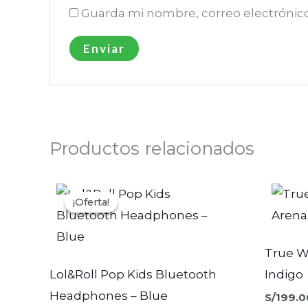
Guarda mi nombre, correo electrónic
Productos relacionados
El
El
precio
precio
¡Oferta!
¡Oferta!
original
actual
era:
es:
S/119.00.
S/59.50.
True W
Lol&Roll Pop Kids Bluetooth
Indigo
Headphones – Blue
S/
199.0