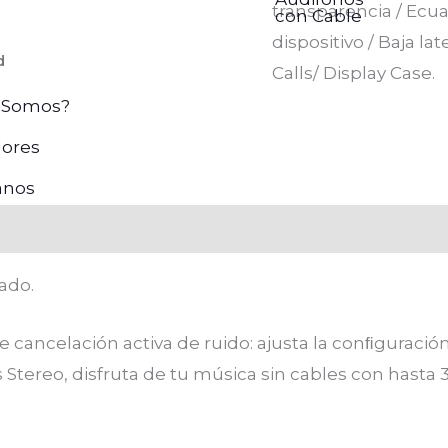
transparencia / Ecua
con Cable
dispositivo / Baja la
d
Calls/ Display Case.
 Somos?
ores
anos
ado.
e cancelación activa de ruido: ajusta la conﬁguraci
 Stereo, disfruta de tu música sin cables con hasta