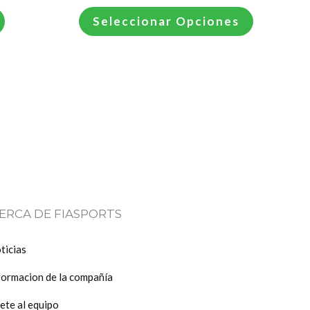
opciones
Seleccionar Opciones
se
pueden
elegir
en
la
página
de
producto
ERCA DE FIASPORTS
ticias
formacion de la compañía
ete al equipo