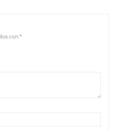
ados con
*