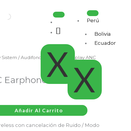
Perú
.
Bolivia
Ecuador
X
 Sistem
/
Audifonos Urbanos
/ Display ANC
X
 Earphones – Graphite
Añadir Al Carrito
reless con c
ancelación de Ruido / Modo