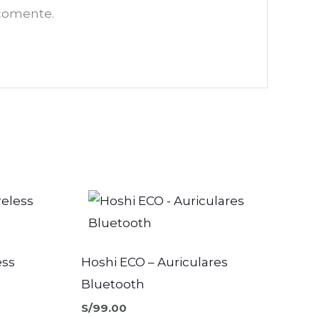
 comente.
Este
producto
tiene
múltiple
ess
Hoshi ECO – Auriculares
variantes.
Bluetooth
Las
S/
99.00