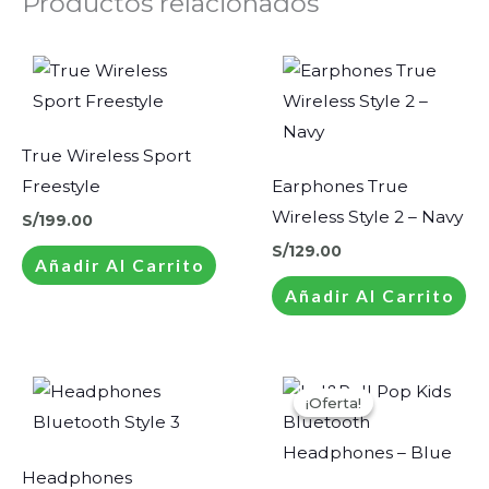
Productos relacionados
True Wireless Sport
Freestyle
Earphones True
Wireless Style 2 – Navy
S/
199.00
S/
129.00
Añadir Al Carrito
Añadir Al Carrito
El
El
Este
precio
precio
¡Oferta!
¡Oferta!
producto
original
actual
era:
es:
tiene
S/119.00.
S/59.50.
múltiples
Headphones