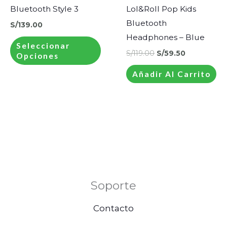
variantes.
Bluetooth Style 3
Lol&Roll Pop Kids
Las
Bluetooth
S/
139.00
opciones
Headphones – Blue
Seleccionar
se
S/
119.00
S/
59.50
Opciones
pueden
Añadir Al Carrito
elegir
en
la
página
de
producto
Soporte
Contacto