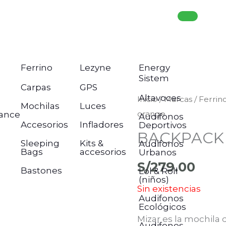
Ferrino
Lezyne
Energy
Sistem
Carpas
GPS
Altavoces
Inicio
/
Marcas
/
Ferrin
Mochilas
Luces
orange
ance
Audifonos
Accesorios
Infladores
Deportivos
BACKPACK 
Sleeping
Kits &
Audifonos
Bags
accesorios
Urbanos
S/
279.00
Bastones
Lol & Roll
(niños)
Sin existencias
Audifonos
Ecológicos
Mizar es la mochila d
Audifonos