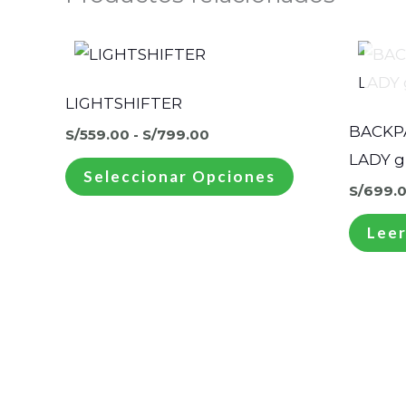
Rango
Este
de
producto
precios:
desde
tiene
LIGHTSHIFTER
S/559.00
hasta
múltiples
BACKPA
S/
559.00
-
S/
799.00
S/799.00
variantes.
LADY g
Seleccionar Opciones
Las
S/
699.
opciones
Leer
se
pueden
elegir
en
la
página