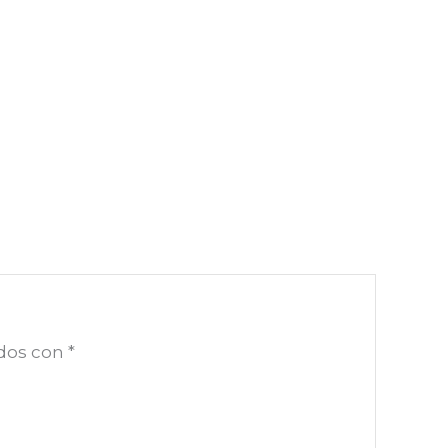
ados con
*