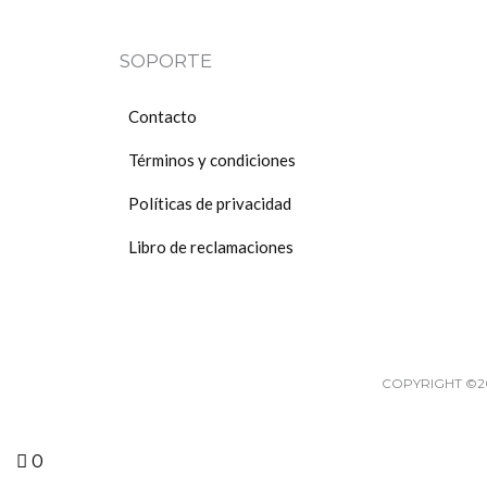
de
producto
SOPORTE
Contacto
Términos y condiciones
Políticas de privacidad
Libro de reclamaciones
COPYRIGHT ©2
0