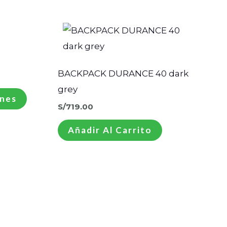
go
Este
producto
ios:
de
tiene
9.00
a
múltiples
BACKPACK DURANCE 40 dark
9.00
variantes.
grey
ones
Las
S/
719.00
opciones
Añadir Al Carrito
se
pueden
elegir
en
la
página