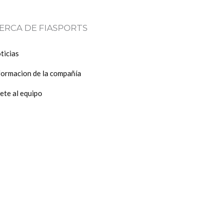
de
producto
ERCA DE FIASPORTS
ticias
formacion de la compañía
ete al equipo