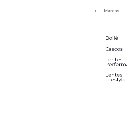
Ir
Marcas
al
contenido
Bollé
Cascos
Lentes
Perform
Lentes
Lifestyle