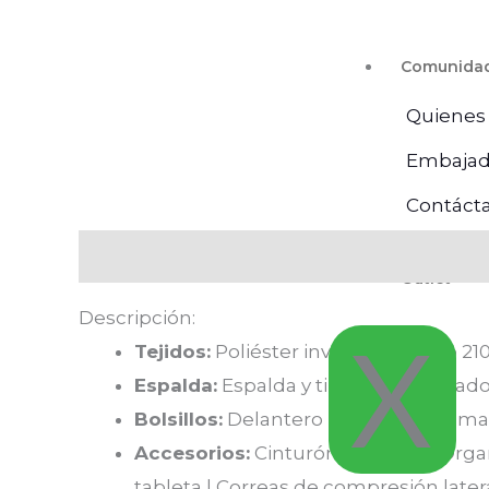
Comunida
Quienes
Embajad
Contáct
Descripción
Valoraciones (0)
Outlet
Descripción:
X
Tejidos:
Poliéster invisible Ripstop 21
Espalda:
Espalda y tirantes acolchado
Bolsillos:
Delantero | Laterales de ma
Accesorios:
Cinturón extraíble | Orga
tableta | Correas de compresión late