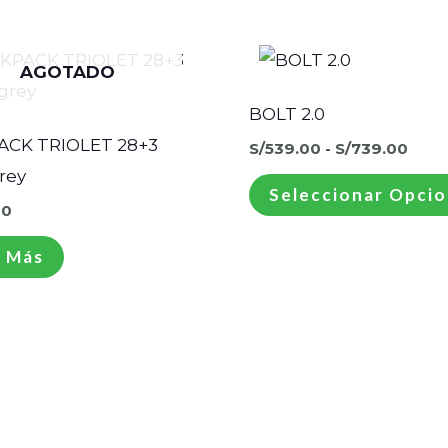
Ran
de
AGOTADO
prec
des
BOLT 2.0
S/53
hast
CK TRIOLET 28+3
S/
539.00
-
S/
739.00
S/73
rey
Seleccionar Opci
00
 Más