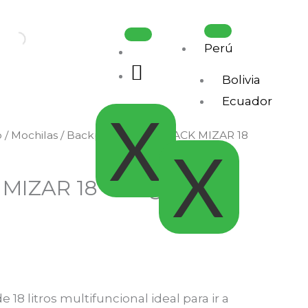
Perú
.
Bolivia
Ecuador
X
o
/
Mochilas / Backpacks
/ BACKPACK MIZAR 18
X
MIZAR 18 orange
e 18 litros multifuncional ideal para ir a