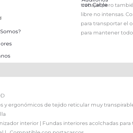
con Cable
trabajar pero también
libre no intensas. Co
d
para transportar el 
 Somos?
para mantener todo
ores
anos
0D
s y ergonómicos de tejido reticular muy transpirabl
lla
nizador interior | Fundas interiores acolchadas para t
ral | Compatible con portacascos.