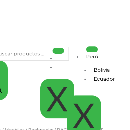
squeda
ductos
Perú
.
Bolivia
Ecuador
X
X
o
/
Mochilas / Backpacks
/ BACKPACK AGILE 25