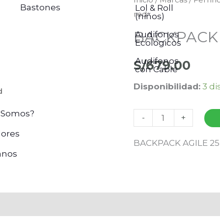
Bastones
Lol & Roll
red
AGILE
(niños)
25
BACKPACK 
Audifonos
Ecológicos
red
cantidad
Audifonos
S/
679.00
con Cable
Disponibilidad:
3 di
d
 Somos?
-
+
ores
BACKPACK AGILE 25
anos