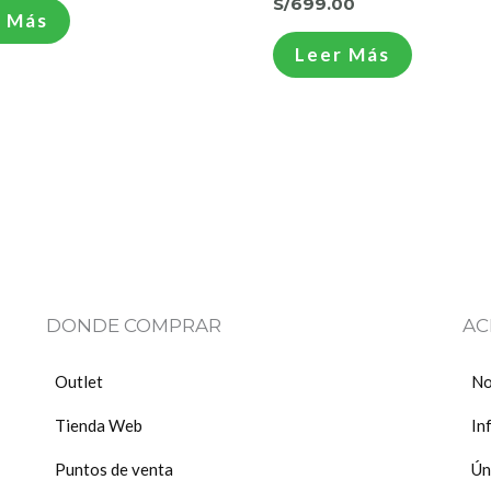
S/
699.00
 Más
Leer Más
DONDE COMPRAR
AC
Outlet
No
Tienda Web
In
Puntos de venta
Ún