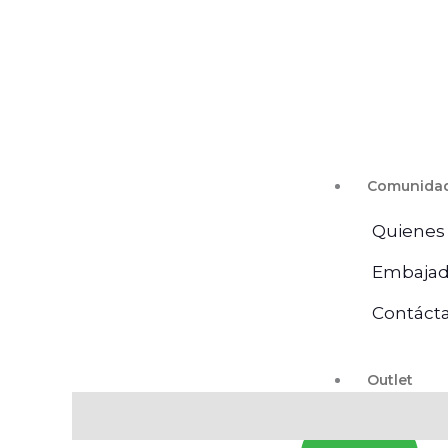
Comunida
Quienes
Embajad
Contáct
Outlet
Valoraciones (0)