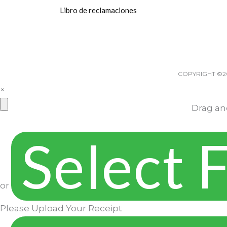
Libro de reclamaciones
COPYRIGHT ©2
×
Drag an
Select F
or
Please Upload Your Receipt