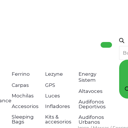
Bú
de
pro
Ferrino
Lezyne
Energy
Sistem
Carpas
GPS
Altavoces
Mochilas
Luces
ance
Audifonos
Accesorios
Infladores
Deportivos
Sleeping
Kits &
Audifonos
Bags
accesorios
Urbanos
BACKPACK
Inicio
/
Marcas
/
Ferrin