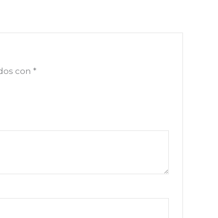
ados con
*