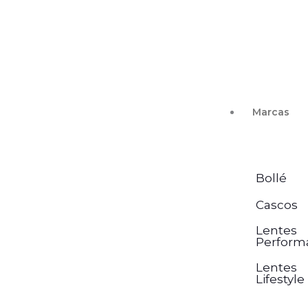
Ir
al
contenido
Marcas
Bollé
Cascos
Lentes
Perform
Lentes
Lifestyle