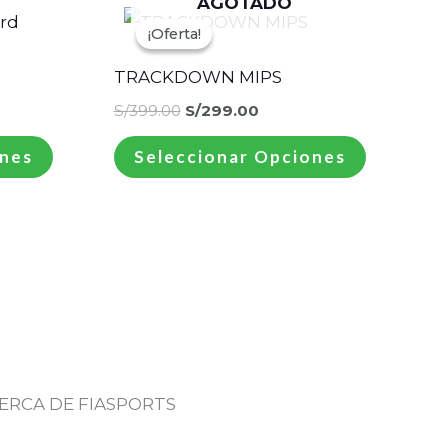
AGOTADO
El
El
Este
Este
precio
precio
¡Oferta!
¡Oferta!
producto
producto
original
actual
era:
es:
tiene
tiene
TRACKDOWN MIPS
S/399.00.
S/299.00.
múltiples
múltiple
S/
399.00
S/
299.00
variantes.
variantes.
ones
Seleccionar Opciones
Las
Las
opciones
opciones
se
se
pueden
pueden
elegir
elegir
en
en
la
la
página
página
ERCA DE FIASPORTS
de
de
producto
producto