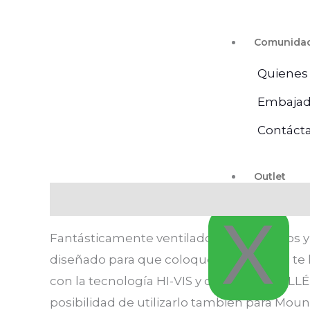
Comunida
Quienes
Embajad
Contáct
Outlet
Descripción
Información adicional
Va
X
Fantásticamente ventilado con 31 orificio
diseñado para que coloques tus gafas si te
con la tecnología HI-VIS y de un LED BOLLÉ
posibilidad de utilizarlo también para Moun