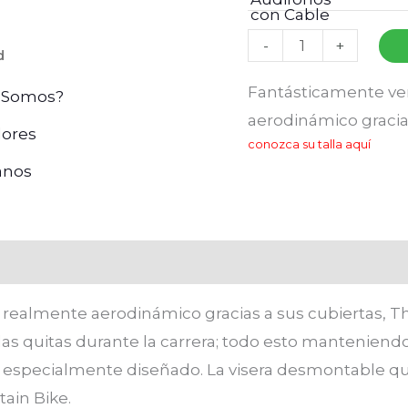
con Cable
-
+
d
Fantásticamente vent
 Somos?
aerodinámico gracia
ores
conozca su talla aquí
anos
loraciones (0)
s y realmente aerodinámico gracias a sus cubiertas
 las quitas durante la carrera; todo esto mantenie
 especialmente diseñado. La visera desmontable que
tain Bike.