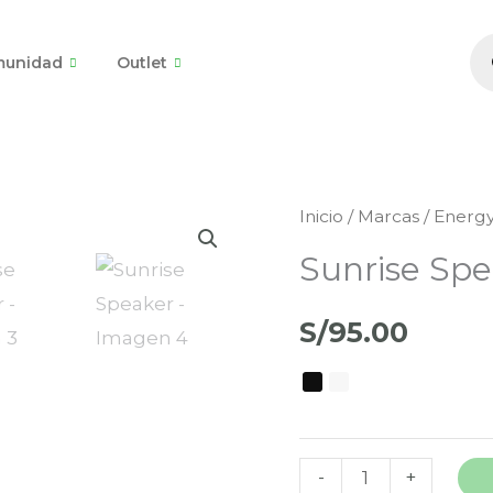
B
d
unidad
Outlet
pr
Sunrise
Inicio
/
Marcas
/
Energy
Speaker
Sunrise Spe
cantidad
S/
95.00
-
+