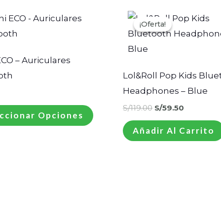
El
El
Este
precio
precio
¡Oferta!
¡Oferta!
producto
original
actual
era:
es:
tiene
S/119.00.
S/59.50.
múltiples
CO – Auriculares
variantes.
oth
Lol&Roll Pop Kids Blue
Las
Headphones – Blue
0
opciones
S/
119.00
S/
59.50
ccionar Opciones
se
Añadir Al Carrito
pueden
elegir
en
la
página
de