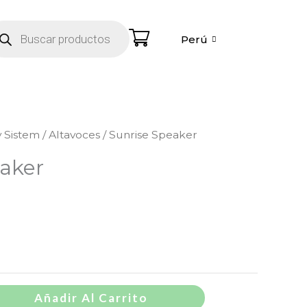
úsqueda
e
Perú
.
oductos
 Sistem
/
Altavoces
/ Sunrise Speaker
aker
Añadir Al Carrito