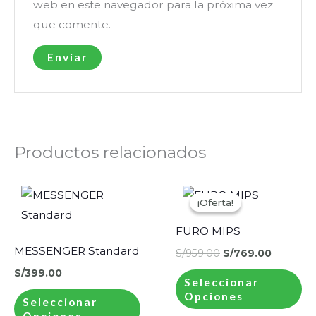
web en este navegador para la próxima vez
que comente.
Productos relacionados
El
El
Este
Es
precio
precio
¡Oferta!
¡Oferta!
producto
pr
original
actual
era:
es:
tiene
ti
FURO MIPS
S/959.00.
S/769.0
múltiples
mú
MESSENGER Standard
S/
959.00
S/
769.00
variantes.
va
S/
399.00
Seleccionar
Las
La
Opciones
Seleccionar
opciones
op