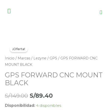
Ir
al
contenido
GPS
El
El
¡Oferta!
FORWARD
precio
precio
CNC
Inicio
/
Marcas
/
Lezyne
/
GPS
/ GPS FORWARD CNC
MOUNT
MOUNT BLACK
original
actual
BLACK
GPS FORWARD CNC MOUNT
era:
es:
cantidad
BLACK
S/149.00.
S/89.40.
S/
149.00
S/
89.40
Disponibilidad:
4 disponibles