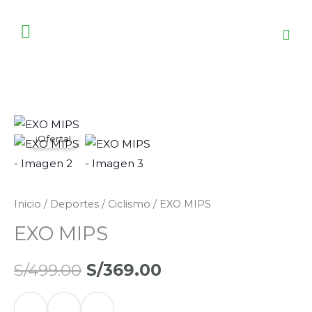
Ir
al
contenido
EXO
El
El
¡Oferta!
MIPS
precio
precio
cantidad
original
actual
Inicio
/
Deportes
/
Ciclismo
/ EXO MIPS
era:
es:
EXO MIPS
S/499.00.
S/369.00.
S/
499.00
S/
369.00