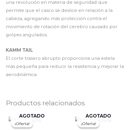
una revolución en materia de seguridad que
permite que el casco se deslice en relación a la
cabeza, agregando más protección contra el
movimiento de rotación del cerebro causado por
golpes angulados.
KAMM TAIL
El corte trasero abrupto proporciona una estela
más pequeña para reducir la resistencia y mejorar la
aerodinámica.
Productos relacionados
AGOTADO
AGOTADO
El
El
El
El
Este
Es
precio
precio
precio
precio
¡Oferta!
¡Oferta!
¡Oferta!
¡Oferta!
producto
pr
original
actual
original
actual