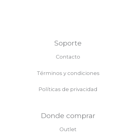
en
en
la
la
página
pá
de
de
producto
pr
Soporte
Contacto
Términos y condiciones
Políticas de privacidad
Donde comprar
Outlet