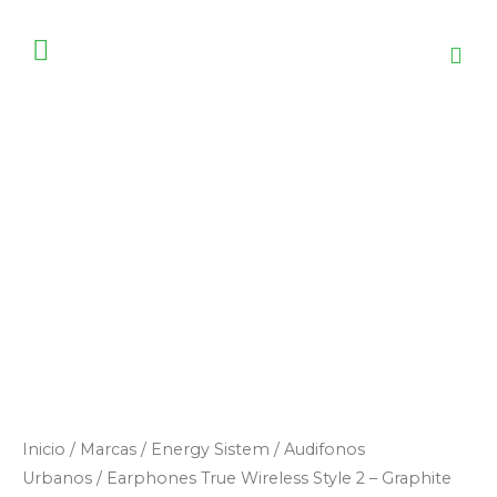
Ir
al
contenido
Earphones
True
Wireless
Style
2
–
Graphite
cantidad
Inicio
/
Marcas
/
Energy Sistem
/
Audifonos
Urbanos
/ Earphones True Wireless Style 2 – Graphite