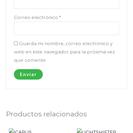
Correo electrónico
*
Guarda mi nombre, correo electrónico y
web en este navegador para la próxima vez
que comente.
Productos relacionados
Rango
Rango
Este
Es
de
de