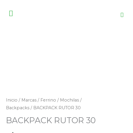
Ir
al
contenido
BACKPACK
RUTOR
30
cantidad
Inicio
/
Marcas
/
Ferrino
/
Mochilas /
Backpacks
/ BACKPACK RUTOR 30
BACKPACK RUTOR 30