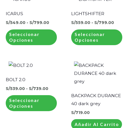
producto
pr
precios:
precio
desde
desde
tiene
ti
ICARUS
LIGHTSHIFTER
S/549.00
S/559
múltiples
mú
hasta
hasta
S/
549.00
-
S/
799.00
S/
559.00
-
S/
799.00
S/799.00
S/799
variantes.
va
Seleccionar
Seleccionar
Las
La
Opciones
Opciones
opciones
op
se
se
pueden
pu
Rango
Este
de
elegir
el
producto
precios:
en
en
desde
tiene
BOLT 2.0
S/539.00
la
la
múltiples
hasta
S/
539.00
-
S/
739.00
S/739.00
página
pá
variantes.
BACKPACK DURANCE
de
de
Seleccionar
Las
40 dark grey
Opciones
producto
pr
opciones
S/
719.00
se
Añadir Al Carrito
pueden