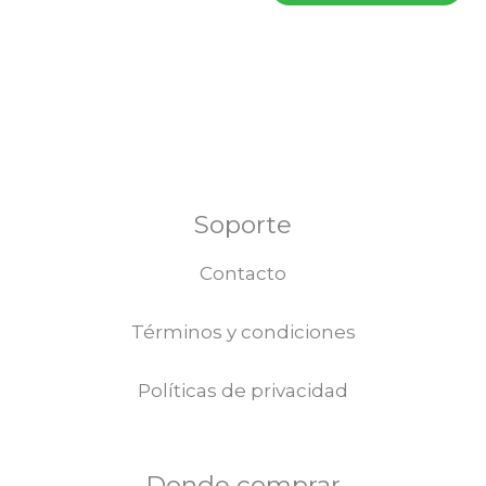
elegir
en
la
página
de
producto
Soporte
Contacto
Términos y condiciones
Políticas de privacidad
Donde comprar