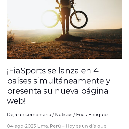
en
4
países
simultáneamente
y
presenta
su
nueva
página
¡FiaSports se lanza en 4
web!
países simultáneamente y
presenta su nueva página
web!
Deja un comentario
/
Noticias
/
Erick Enriquez
04-ago-2023 Lima, Perú – Hoy es un día que