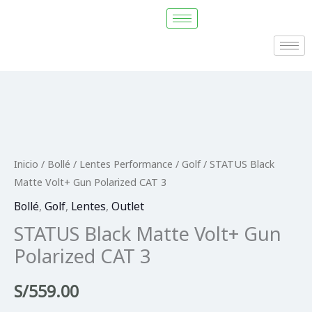
Ir
al
contenido
STATUS
Black
Matte
Inicio
/
Bollé
/
Lentes Performance
/
Golf
/ STATUS Black
Volt+
Matte Volt+ Gun Polarized CAT 3
Gun
Bollé
,
Golf
,
Lentes
,
Outlet
Polarized
STATUS Black Matte Volt+ Gun
CAT
Polarized CAT 3
3
cantidad
S/
559.00