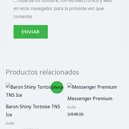
Guarda mi nombre, correo electrónico y web
en este navegador para la próxima vez que
comente.
Productos relacionados
El
El
¡Oferta!
precio
precio
original
actual
Messenger Premium
era:
es:
S/469.00.
S/258.00.
Baron Shiny Tortoise TNS
Bollé
S/
649.00
Ice
Bollé