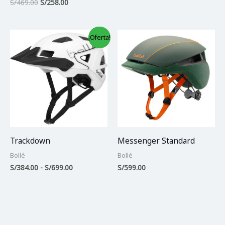
S/
469.00
S/
258.00
Rango
¡Oferta!
de
precios:
desde
S/384.00
hasta
S/699.00
Trackdown
Messenger Standard
Bollé
Bollé
S/
384.00
-
S/
699.00
S/
599.00