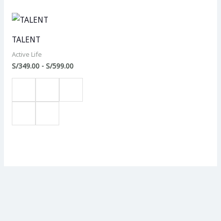
Rango
de
precios:
TALENT
desde
S/349.00
Active Life
hasta
S/
349.00
-
S/
599.00
S/599.00