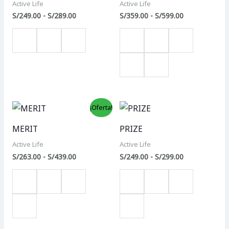
S/249.00
S/359.00
Active Life
Active Life
hasta
hasta
S/
249.00
-
S/
289.00
S/
359.00
-
S/
599.00
S/289.00
S/599.00
Rango
Rango
¡Oferta!
de
de
precios:
precios:
MERIT
PRIZE
desde
desde
S/263.00
S/249.00
Active Life
Active Life
hasta
hasta
S/
263.00
-
S/
439.00
S/
249.00
-
S/
299.00
S/439.00
S/299.00