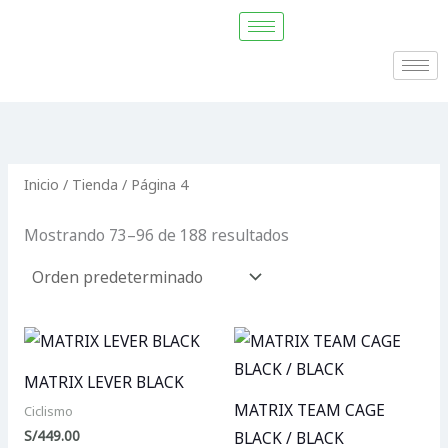
Ir
P
P
al
r
r
contenido
e
e
c
c
i
i
o
o
Inicio
/
Tienda
/ Página 4
m
m
Mostrando 73–96 de 188 resultados
í
á
n
x
i
i
m
m
o
o
MATRIX LEVER BLACK
MATRIX TEAM CAGE
Ciclismo
S/
449.00
BLACK / BLACK