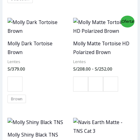
Rango
¡Oferta!
de
precios:
desde
S/208.00
Molly Dark Tortoise
Molly Matte Tortoise HD
hasta
Brown
Polarized Brown
S/252.00
Lentes
Lentes
S/
379.00
S/
208.00
-
S/
252.00
Brown
Molly Shiny Black TNS