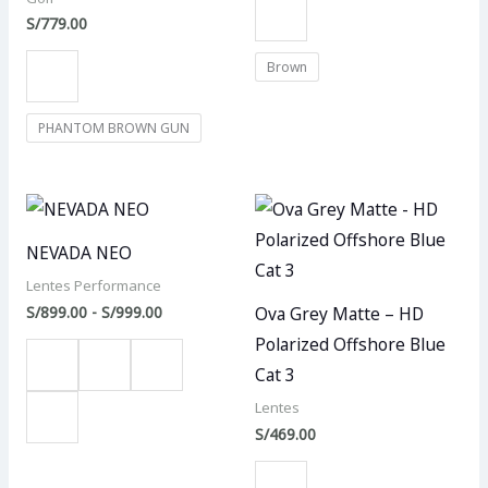
S/
779.00
Brown
PHANTOM BROWN GUN
Rango
de
precios:
NEVADA NEO
desde
S/899.00
Lentes Performance
hasta
S/
899.00
-
S/
999.00
Ova Grey Matte – HD
S/999.00
Polarized Offshore Blue
Cat 3
Lentes
S/
469.00