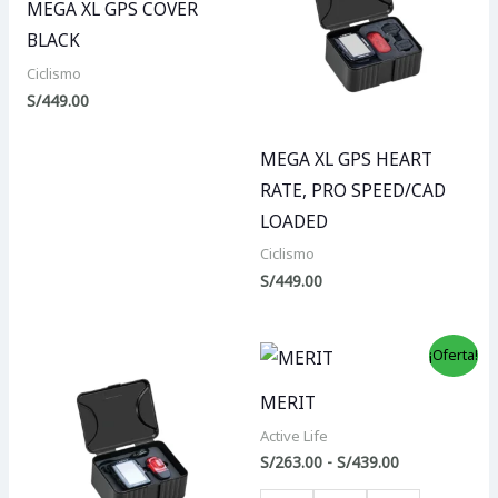
MEGA XL GPS COVER
BLACK
Ciclismo
S/
449.00
MEGA XL GPS HEART
RATE, PRO SPEED/CAD
LOADED
Ciclismo
S/
449.00
Rango
¡Oferta!
de
precios:
MERIT
desde
S/263.00
Active Life
hasta
S/
263.00
-
S/
439.00
S/439.00