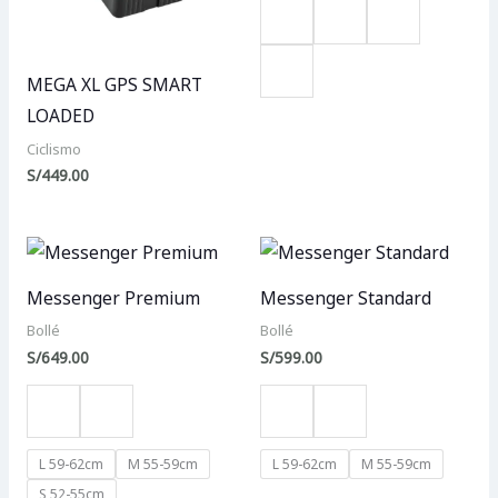
MEGA XL GPS SMART
LOADED
Ciclismo
S/
449.00
Messenger Premium
Messenger Standard
Bollé
Bollé
S/
649.00
S/
599.00
L 59-62cm
M 55-59cm
L 59-62cm
M 55-59cm
S 52-55cm