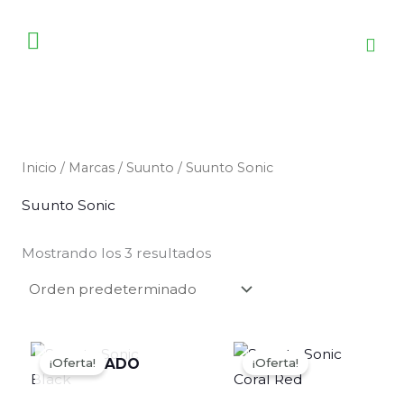
Ir
al
contenido
Inicio
/
Marcas
/
Suunto
/ Suunto Sonic
Suunto Sonic
Mostrando los 3 resultados
El
El
El
El
precio
precio
precio
precio
¡Oferta!
¡Oferta!
AGOTADO
original
actual
original
actual
era:
es:
era:
es: