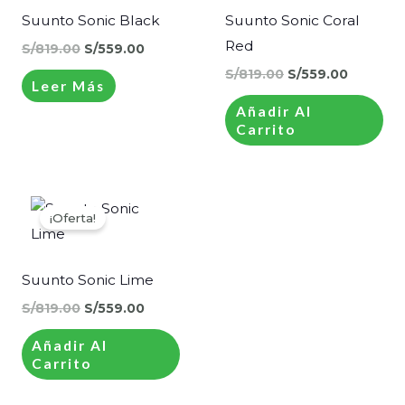
S/819.00.
S/559.00.
S/819.00.
S/559.00
Suunto Sonic Black
Suunto Sonic Coral
Red
S/
819.00
S/
559.00
S/
819.00
S/
559.00
Leer Más
Añadir Al
Carrito
El
El
precio
precio
¡Oferta!
original
actual
era:
es:
S/819.00.
S/559.00.
Suunto Sonic Lime
S/
819.00
S/
559.00
Añadir Al
Carrito