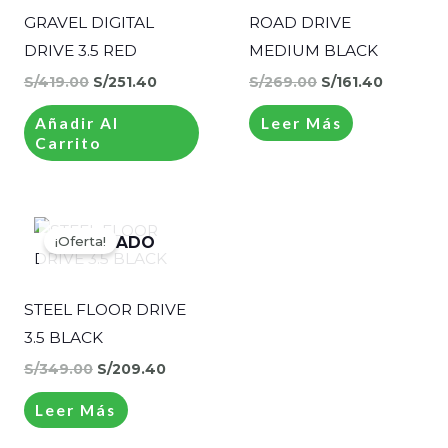
S/419.00.
S/251.40.
S/269.00.
S/161.40.
GRAVEL DIGITAL
ROAD DRIVE
DRIVE 3.5 RED
MEDIUM BLACK
S/
419.00
S/
251.40
S/
269.00
S/
161.40
Añadir Al
Leer Más
Carrito
El
El
precio
precio
¡Oferta!
AGOTADO
original
actual
era:
es:
S/349.00.
S/209.40.
STEEL FLOOR DRIVE
3.5 BLACK
S/
349.00
S/
209.40
Leer Más