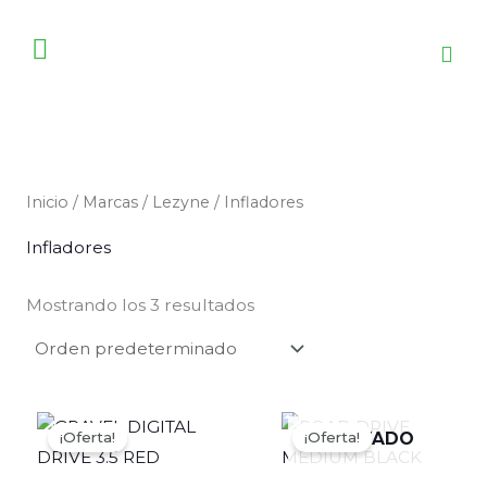
Ir
al
contenido
Inicio
/
Marcas
/
Lezyne
/ Infladores
Infladores
Mostrando los 3 resultados
El
El
El
El
precio
precio
precio
precio
¡Oferta!
¡Oferta!
AGOTADO
original
actual
original
actual
era:
es:
era:
es: